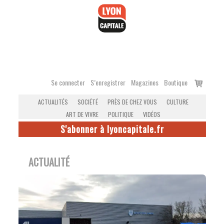
Accéder
au
contenu
Voir
Se connecter
S’enregistrer
Magazines
Boutique
le
ACTUALITÉS
SOCIÉTÉ
PRÈS DE CHEZ VOUS
CULTURE
panier
ART DE VIVRE
POLITIQUE
VIDÉOS
S'abonner à lyoncapitale.fr
ACTUALITÉ