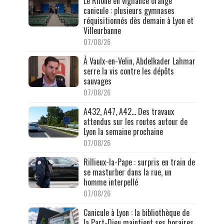
Le Rhône en vigilance orange
canicule : plusieurs gymnases
réquisitionnés dès demain à Lyon et
Villeurbanne
07/08/26
À Vaulx-en-Velin, Abdelkader Lahmar
serre la vis contre les dépôts
sauvages
07/08/26
A432, A47, A42… Des travaux
attendus sur les routes autour de
Lyon la semaine prochaine
07/08/26
Rillieux-la-Pape : surpris en train de
se masturber dans la rue, un
homme interpellé
07/08/26
Canicule à Lyon : la bibliothèque de
la Part-Dieu maintient ses horaires