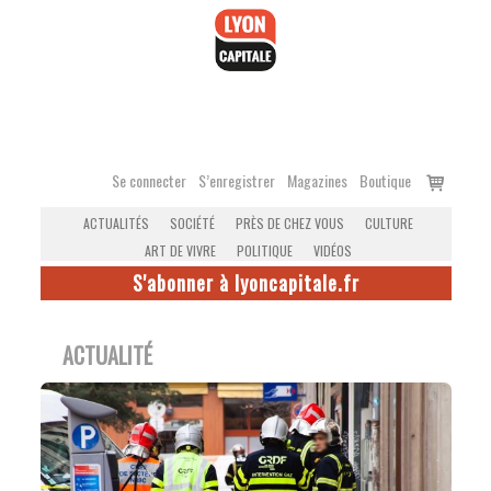
Accéder
au
contenu
Voir
Se connecter
S’enregistrer
Magazines
Boutique
le
ACTUALITÉS
SOCIÉTÉ
PRÈS DE CHEZ VOUS
CULTURE
panier
ART DE VIVRE
POLITIQUE
VIDÉOS
S'abonner à lyoncapitale.fr
ACTUALITÉ