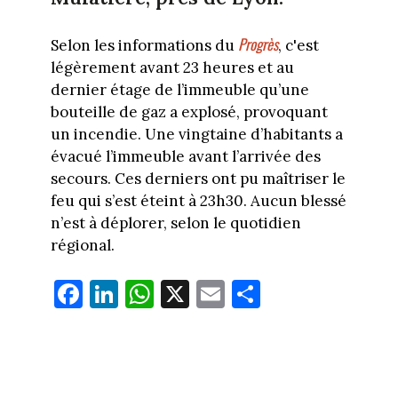
Progrès
Selon les informations du
, c'est
légèrement avant 23 heures et au
dernier étage de l’immeuble qu’une
bouteille de gaz a explosé, provoquant
un incendie. Une vingtaine d’habitants a
évacué l’immeuble avant l’arrivée des
secours. Ces derniers ont pu maîtriser le
feu qui s’est éteint à 23h30. Aucun blessé
n’est à déplorer, selon le quotidien
régional.
Fa
Li
W
X
E
Pa
ce
nk
ha
m
rt
bo
ed
ts
ail
ag
ok
In
Ap
er