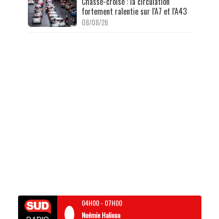
Chassé-croisé : la circulation
fortement ralentie sur l'A7 et l'A43
08/08/26
04H00
-
07H00
Noémie Halioua