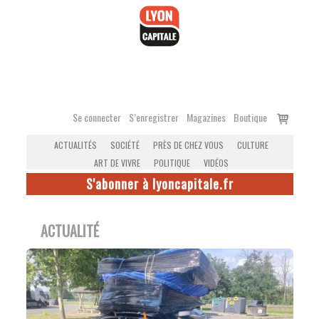
Accéder
au
contenu
Voir
Se connecter
S’enregistrer
Magazines
Boutique
le
ACTUALITÉS
SOCIÉTÉ
PRÈS DE CHEZ VOUS
CULTURE
panier
ART DE VIVRE
POLITIQUE
VIDÉOS
S'abonner à lyoncapitale.fr
ACTUALITÉ