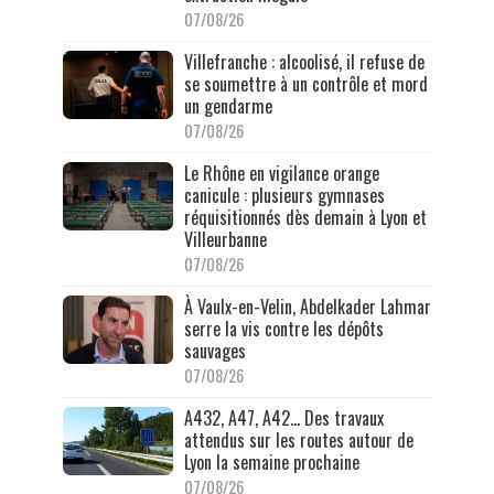
07/08/26
Villefranche : alcoolisé, il refuse de
se soumettre à un contrôle et mord
un gendarme
07/08/26
Le Rhône en vigilance orange
canicule : plusieurs gymnases
réquisitionnés dès demain à Lyon et
Villeurbanne
07/08/26
À Vaulx-en-Velin, Abdelkader Lahmar
serre la vis contre les dépôts
sauvages
07/08/26
A432, A47, A42… Des travaux
attendus sur les routes autour de
Lyon la semaine prochaine
07/08/26