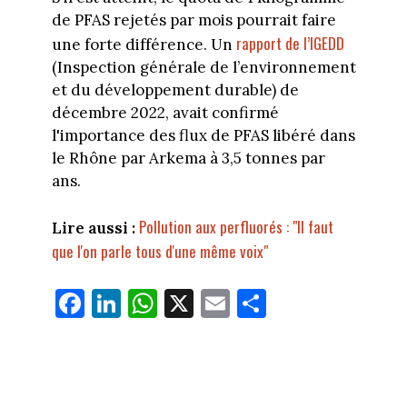
de PFAS rejetés par mois pourrait faire
rapport de l’IGEDD
une forte différence. Un
(Inspection générale de l’environnement
et du développement durable) de
décembre 2022, avait confirmé
l'importance des flux de PFAS libéré dans
le Rhône par Arkema à 3,5 tonnes par
ans.
Pollution aux perfluorés : "Il faut
Lire aussi :
que l'on parle tous d'une même voix"
Fa
Li
W
X
E
Pa
ce
nk
ha
m
rt
bo
ed
ts
ail
ag
ok
In
Ap
er