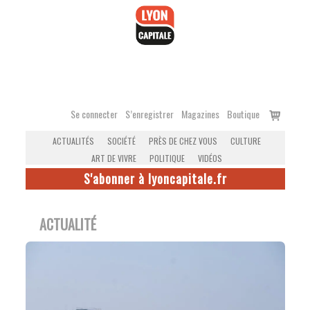
Accéder
au
contenu
Voir
Se connecter
S’enregistrer
Magazines
Boutique
le
ACTUALITÉS
SOCIÉTÉ
PRÈS DE CHEZ VOUS
CULTURE
panier
ART DE VIVRE
POLITIQUE
VIDÉOS
S'abonner à lyoncapitale.fr
ACTUALITÉ