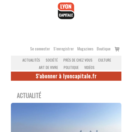
Accéder
au
contenu
Voir
Se connecter
S’enregistrer
Magazines
Boutique
le
ACTUALITÉS
SOCIÉTÉ
PRÈS DE CHEZ VOUS
CULTURE
panier
ART DE VIVRE
POLITIQUE
VIDÉOS
S'abonner à lyoncapitale.fr
ACTUALITÉ