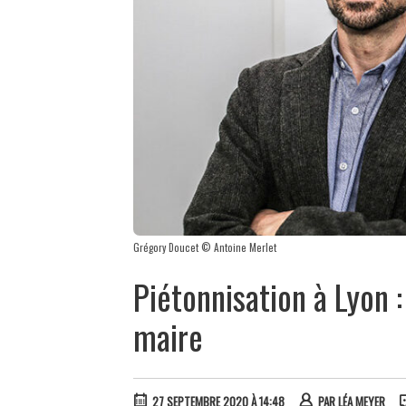
Grégory Doucet © Antoine Merlet
Piétonnisation à Lyon 
maire
27 SEPTEMBRE 2020 À 14:48
PAR
LÉA MEYER