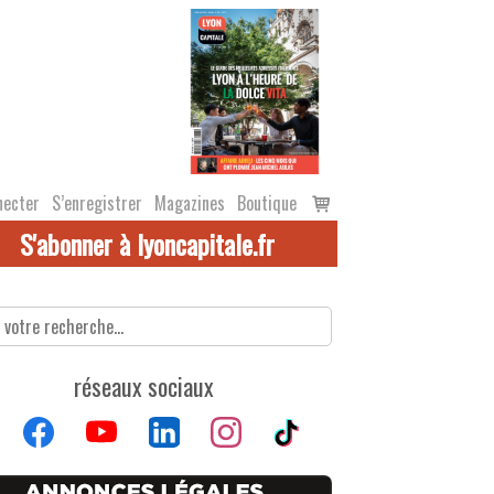
Voir
necter
S’enregistrer
Magazines
Boutique
le
S'abonner à lyoncapitale.fr
panier
réseaux sociaux