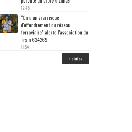
percuté un arbre à Limas
12:45
“On a un vrai risque
d'effondrement du réseau
ferroviaire” alerte l’association du
Train 634269
11:54
+ d'infos