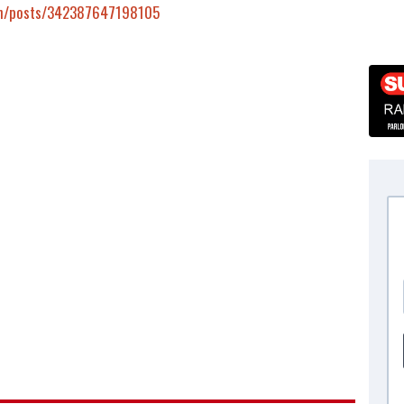
on/posts/342387647198105