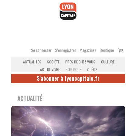
Accéder
au
contenu
Voir
Se connecter
S’enregistrer
Magazines
Boutique
le
ACTUALITÉS
SOCIÉTÉ
PRÈS DE CHEZ VOUS
CULTURE
panier
ART DE VIVRE
POLITIQUE
VIDÉOS
S'abonner à lyoncapitale.fr
ACTUALITÉ