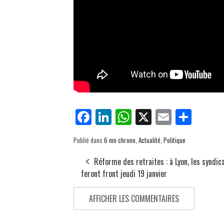
Fa
Li
W
X
E
Pa
ce
nk
ha
m
rt
Publié dans
6 mn chrono
,
Actualité
,
Politique
bo
ed
ts
ail
ag
ok
In
Ap
er
Réforme des retraites : à Lyon, les syndic
feront front jeudi 19 janvier
p
AFFICHER LES COMMENTAIRES