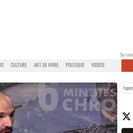
Se con
US
CULTURE
ART DE VIVRE
POLITIQUE
VIDÉOS