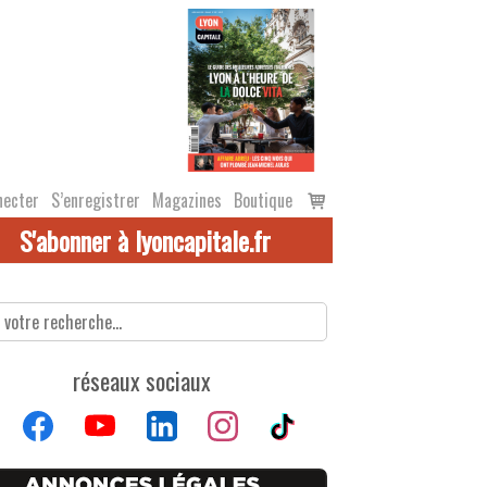
Voir
necter
S’enregistrer
Magazines
Boutique
le
S'abonner à lyoncapitale.fr
panier
réseaux sociaux