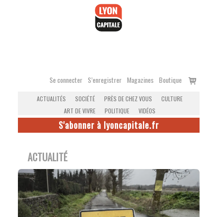
Accéder
au
contenu
Voir
Se connecter
S’enregistrer
Magazines
Boutique
le
ACTUALITÉS
SOCIÉTÉ
PRÈS DE CHEZ VOUS
CULTURE
panier
ART DE VIVRE
POLITIQUE
VIDÉOS
S'abonner à lyoncapitale.fr
ACTUALITÉ