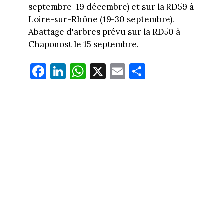
septembre-19 décembre) et sur la RD59 à
Loire-sur-Rhône (19-30 septembre).
Abattage d'arbres prévu sur la RD50 à
Chaponost le 15 septembre.
Fa
Li
W
X
E
Pa
ce
nk
ha
m
rt
bo
ed
ts
ail
ag
ok
In
Ap
er
p