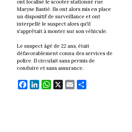
ont localisé le scooter stationné rue
Maryse Bastié. Ils ont alors mis en place
un dispositif de surveillance et ont
interpellé le suspect alors qu'il
s'apprêtait à monter sur son véhicule.
Le suspect âgé de 22 ans, était
défavorablement connu des services de
police. Il circulait sans permis de
conduire et sans assurance.
Fa
Li
W
X
E
Pa
ce
nk
ha
m
rt
bo
ed
ts
ail
ag
ok
In
Ap
er
p