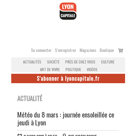
Accéder
au
contenu
Voir
Se connecter
S’enregistrer
Magazines
Boutique
le
ACTUALITÉS
SOCIÉTÉ
PRÈS DE CHEZ VOUS
CULTURE
panier
ART DE VIVRE
POLITIQUE
VIDÉOS
S'abonner à lyoncapitale.fr
ACTUALITÉ
Météo du 8 mars : journée ensoleillée ce
jeudi à Lyon