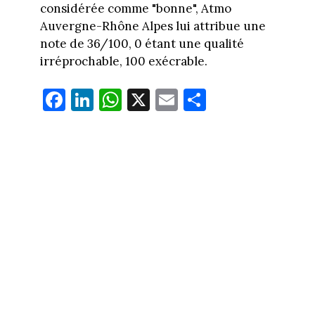
considérée comme "bonne", Atmo
Auvergne-Rhône Alpes lui attribue une
note de 36/100, 0 étant une qualité
irréprochable, 100 exécrable.
Fa
Li
W
X
E
Pa
ce
nk
ha
m
rt
bo
ed
ts
ail
ag
ok
In
Ap
er
p