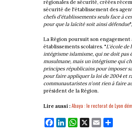
régionales de sécurité, créées récemm
sécurité de l'établissement des agent
chefs d'établissements seuls face à ce
pour que la laïcité soit ainsi défendue
La Région poursuit son engagement à 
établissements scolaires. "
L'école de 
intégrisme islamisme, qui ne doit pas
musulmane, mais un intégrisme qui cher
principes républicains pour imposer sa
pour faire appliquer la loi de 2004 et 
communautaristes n'ont rien à faire au
président de la Région.
Abaya : le rectorat de Lyon dé
Lire aussi :
Fa
Li
W
X
E
Pa
ce
nk
ha
m
rt