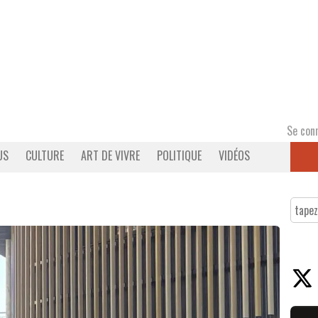
Se con
US
CULTURE
ART DE VIVRE
POLITIQUE
VIDÉOS