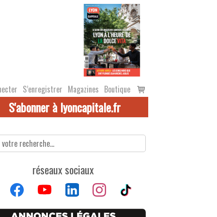
Voir
necter
S’enregistrer
Magazines
Boutique
le
S'abonner à lyoncapitale.fr
panier
réseaux sociaux