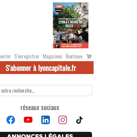
Voir
necter
S’enregistrer
Magazines
Boutique
le
S'abonner à lyoncapitale.fr
panier
réseaux sociaux