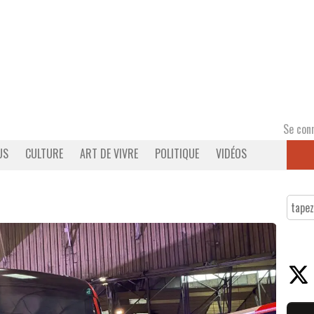
Se con
US
CULTURE
ART DE VIVRE
POLITIQUE
VIDÉOS