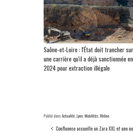
Saône-et-Loire : l'État doit trancher su
une carrière qu'il a déjà sanctionnée en
2024 pour extraction illégale
Publié dans
Actualité
,
Lyon
,
Mobilités
,
Rhône
Confluence accueille un Zara XXL et une no