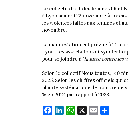
Le collectif droit des femmes 69 et
à Lyon samedi 22 novembre à l'occasi
les violences faites aux femmes et aux
novembre.
La manifestation est prévue à 14 h p
Lyon. Les associations et syndicats ap
pour se joindre à "
la lutte contre les 
Selon le collectif Nous toutes, 140 f
2025. Selon les chiffres officiels qui
plainte systématique, le nombre de v
% en 2024 par rapport à 2023.
Fa
Li
W
X
E
Pa
ce
nk
ha
m
rt