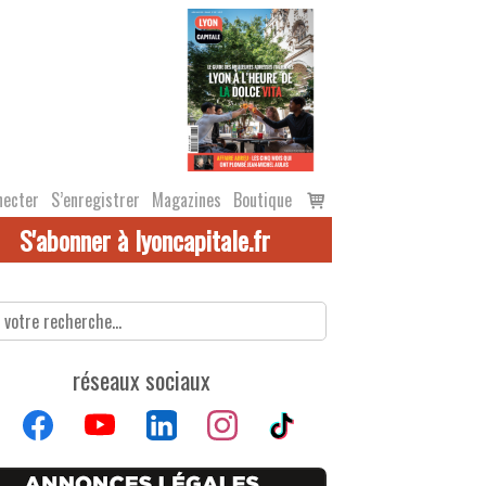
Voir
necter
S’enregistrer
Magazines
Boutique
le
S'abonner à lyoncapitale.fr
panier
réseaux sociaux