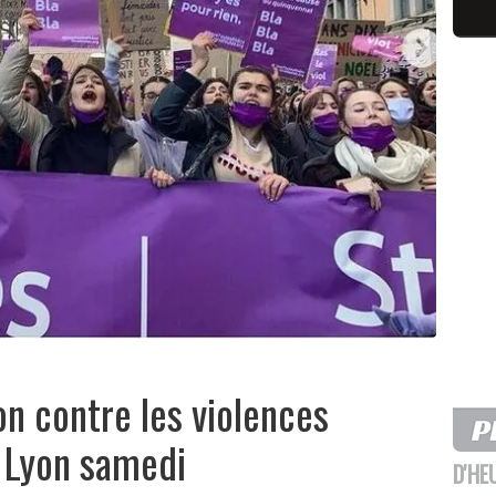
on contre les violences
à Lyon samedi
D'HE