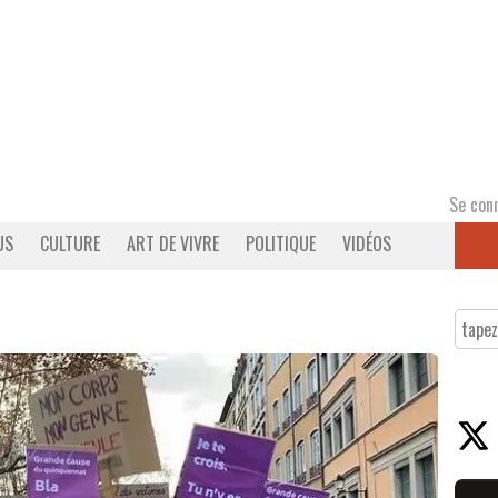
Se con
US
CULTURE
ART DE VIVRE
POLITIQUE
VIDÉOS