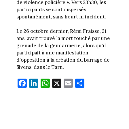
de violence policière ». Vers 23h30, les
participants se sont dispersés
spontanément, sans heurt ni incident.
Le 26 octobre dernier, Rémi Fraisse, 21
ans, avait trouvé la mort touché par une
grenade de la gendarmerie, alors qu'il
participait à une manifestation
d'opposition à la création du barrage de
Sivens, dans le Tarn.
Fa
Li
W
X
E
Pa
ce
nk
ha
m
rt
bo
ed
ts
ail
ag
ok
In
Ap
er
p