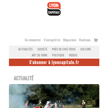
Accéder
au
contenu
Voir
Se connecter
S’enregistrer
Magazines
Boutique
le
ACTUALITÉS
SOCIÉTÉ
PRÈS DE CHEZ VOUS
CULTURE
panier
ART DE VIVRE
POLITIQUE
VIDÉOS
S'abonner à lyoncapitale.fr
ACTUALITÉ