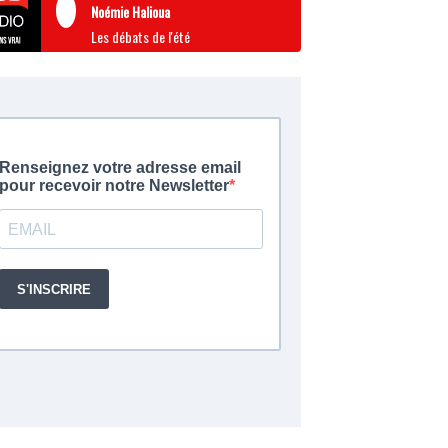
Noémie Halioua
Les débats de l'été