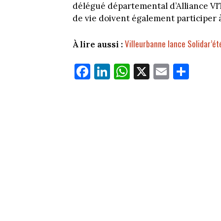
délégué départemental d’Alliance VIT
de vie doivent également participer 
Villeurbanne lance Solidar’ét
À lire aussi :
Fa
Li
W
X
E
Pa
ce
nk
ha
m
rt
bo
ed
ts
ail
ag
ok
In
Ap
er
p