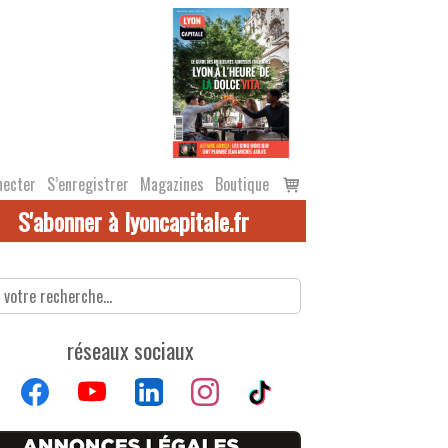
Voir
necter
S’enregistrer
Magazines
Boutique
le
S'abonner à lyoncapitale.fr
panier
réseaux sociaux