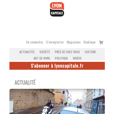
Accéder
au
contenu
Voir
Se connecter
S’enregistrer
Magazines
Boutique
le
ACTUALITÉS
SOCIÉTÉ
PRÈS DE CHEZ VOUS
CULTURE
panier
ART DE VIVRE
POLITIQUE
VIDÉOS
S'abonner à lyoncapitale.fr
ACTUALITÉ