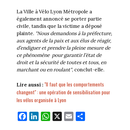
La Ville à Vélo Lyon Métropole a
également annoncé se porter partie
civile, tandis que la victime a déposé
plainte.
"Nous demandons à la préfecture,
aux agents de la paix et aux élus de réagir,
d’endiguer et prendre la pleine mesure de
ce phénomène pour garantir l’état de
droit et la sécurité de toutes et tous, en
marchant ou en roulant"
, conclut-elle.
"Il faut que les comportements
Lire aussi :
changent" : une opération de sensibilisation pour
les vélos organisée à Lyon
Fa
Li
W
X
E
Pa
ce
nk
ha
m
rt