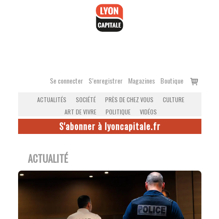
Accéder
au
contenu
Voir
Se connecter
S’enregistrer
Magazines
Boutique
le
ACTUALITÉS
SOCIÉTÉ
PRÈS DE CHEZ VOUS
CULTURE
panier
ART DE VIVRE
POLITIQUE
VIDÉOS
S'abonner à lyoncapitale.fr
ACTUALITÉ