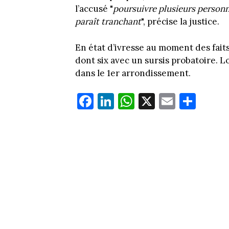
l’accusé "
poursuivre plusieurs personne
paraît tranchant
", précise la justice.
En état d’ivresse au moment des faits
dont six avec un sursis probatoire. Lor
dans le 1er arrondissement.
Fa
Li
W
X
E
Pa
ce
nk
ha
m
rt
bo
ed
ts
ail
ag
ok
In
Ap
er
p