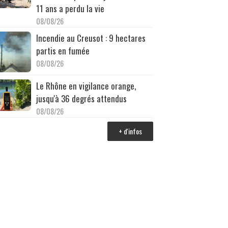
11 ans a perdu la vie
08/08/26
Incendie au Creusot : 9 hectares
partis en fumée
08/08/26
Le Rhône en vigilance orange,
jusqu'à 36 degrés attendus
08/08/26
+ d'infos