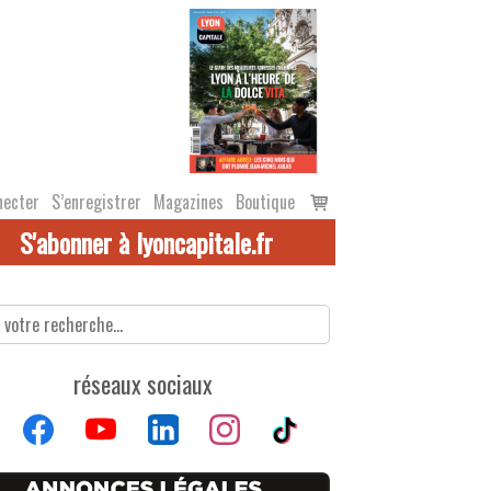
Voir
necter
S’enregistrer
Magazines
Boutique
le
S'abonner à lyoncapitale.fr
panier
réseaux sociaux