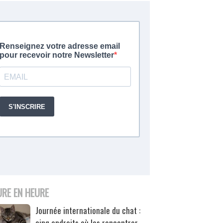
URE EN HEURE
Journée internationale du chat :
cinq endroits où les rencontrer