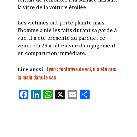
la vitre de la voiture étoilée.
Les victimes ont porté plainte mais
l’homme a nié les faits durant sa garde à
vue. Il a été présenté au parquet ce
vendredi 26 août en vue d’un jugement
en comparution immédiate.
Lyon : tentative de vol, il a été pris
Lire aussi :
la main dans le sac
Fa
Li
W
X
E
Pa
ce
nk
ha
m
rt
bo
ed
ts
ail
ag
ok
In
Ap
er
p