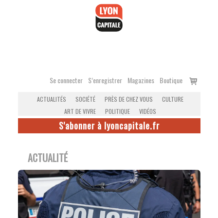
Accéder
au
contenu
Voir
Se connecter
S’enregistrer
Magazines
Boutique
le
ACTUALITÉS
SOCIÉTÉ
PRÈS DE CHEZ VOUS
CULTURE
panier
ART DE VIVRE
POLITIQUE
VIDÉOS
S'abonner à lyoncapitale.fr
ACTUALITÉ