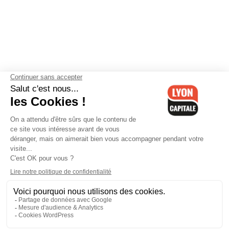
Contactez-nous
-
Mentions légales
-
CGV
-
Politique de
confidentialité
-
Gestion des cookies
-
Lyon Capitale TV
-
Archives
Lyon Capitale