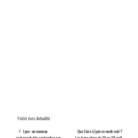
Publié dans
Actualité
Lyon : un nouveau
Que faire à Lyon ce week-end ?
restaurant dès septembre rue
Les bons plans du 26 au 28 août