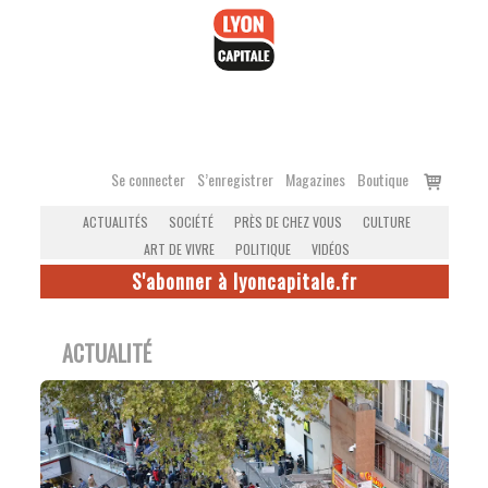
Accéder
au
contenu
Voir
Se connecter
S’enregistrer
Magazines
Boutique
le
ACTUALITÉS
SOCIÉTÉ
PRÈS DE CHEZ VOUS
CULTURE
panier
ART DE VIVRE
POLITIQUE
VIDÉOS
S'abonner à lyoncapitale.fr
ACTUALITÉ