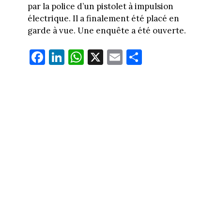
par la police d’un pistolet à impulsion
électrique. Il a finalement été placé en
garde à vue. Une enquête a été ouverte.
Fa
Li
W
X
E
Pa
ce
nk
ha
m
rt
bo
ed
ts
ail
ag
ok
In
Ap
er
p