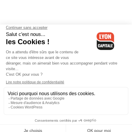
Contactez-nous
-
Mentions légales
-
CGV
-
Politique de
confidentialité
-
Gestion des cookies
-
Lyon Capitale TV
-
Archives
Lyon Capitale
Lyon Capitale - 51 avenue Maréchal Foch - CS 40091 - 69456 Lyon
Cedex 06