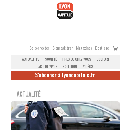
Accéder
au
contenu
Voir
Se connecter
S’enregistrer
Magazines
Boutique
le
ACTUALITÉS
SOCIÉTÉ
PRÈS DE CHEZ VOUS
CULTURE
panier
ART DE VIVRE
POLITIQUE
VIDÉOS
S'abonner à lyoncapitale.fr
ACTUALITÉ