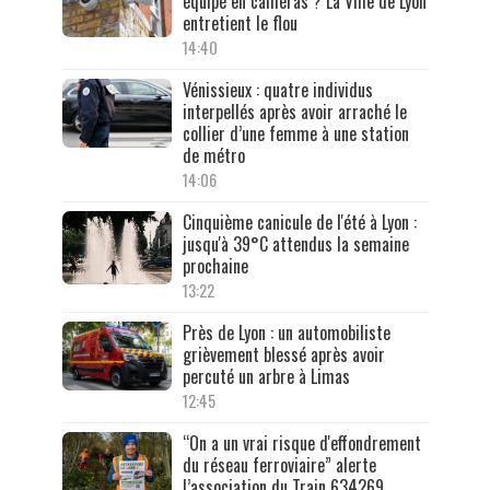
équipé en caméras ? La Ville de Lyon
entretient le flou
14:40
Vénissieux : quatre individus
interpellés après avoir arraché le
collier d’une femme à une station
de métro
14:06
Cinquième canicule de l'été à Lyon :
jusqu'à 39°C attendus la semaine
prochaine
13:22
Près de Lyon : un automobiliste
grièvement blessé après avoir
percuté un arbre à Limas
12:45
“On a un vrai risque d'effondrement
du réseau ferroviaire” alerte
l’association du Train 634269