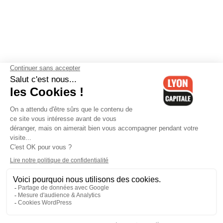
Contactez-nous
-
Mentions légales
-
CGV
-
Politique de
confidentialité
-
Gestion des cookies
-
Lyon Capitale TV
-
Archives
Lyon Capitale
Lyon Capitale - 51 avenue Maréchal Foch - CS 40091 - 69456 Lyon