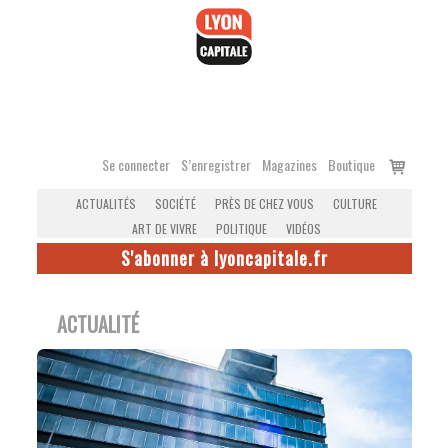
Accéder
au
contenu
Voir
Se connecter
S’enregistrer
Magazines
Boutique
le
ACTUALITÉS
SOCIÉTÉ
PRÈS DE CHEZ VOUS
CULTURE
panier
ART DE VIVRE
POLITIQUE
VIDÉOS
S'abonner à lyoncapitale.fr
ACTUALITÉ