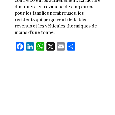
contre 20 euros actuellement. La facture
diminuera en revanche de cinq euros
pour les familles nombreuses, les
résidents qui perçoivent de faibles
revenus et les véhicules thermiques de
moins d’une tonne.
Fa
Li
W
X
E
Pa
ce
nk
ha
m
rt
bo
ed
ts
ail
ag
ok
In
Ap
er
p