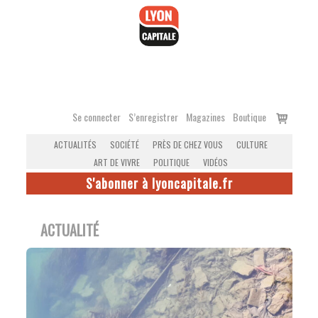
Accéder
au
contenu
Voir
Se connecter
S’enregistrer
Magazines
Boutique
le
ACTUALITÉS
SOCIÉTÉ
PRÈS DE CHEZ VOUS
CULTURE
panier
ART DE VIVRE
POLITIQUE
VIDÉOS
S'abonner à lyoncapitale.fr
ACTUALITÉ