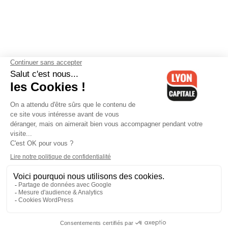
Contactez-nous
-
Mentions légales
-
CGV
-
Politique de
confidentialité
-
Gestion des cookies
-
Lyon Capitale TV
-
Archives
Lyon Capitale
Lyon Capitale - 51 avenue Maréchal Foch - CS 40091 - 69456 Lyon
Cedex 06