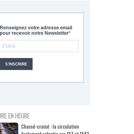
URE EN HEURE
Chassé-croisé : la circulation
fortement ralentie sur l'A7 et l'A43