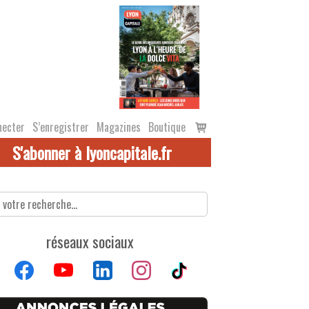
Voir
necter
S’enregistrer
Magazines
Boutique
le
S'abonner à lyoncapitale.fr
panier
réseaux sociaux