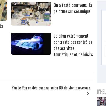
On a testé pour vous : la
peinture sur céramique
ts
Le bilan extrêmement
contrasté des contrôles
des activités
touristiques et de loisirs
s
Yan Le Pon en dédicace au salon BD de Monteseveroux
D'HE