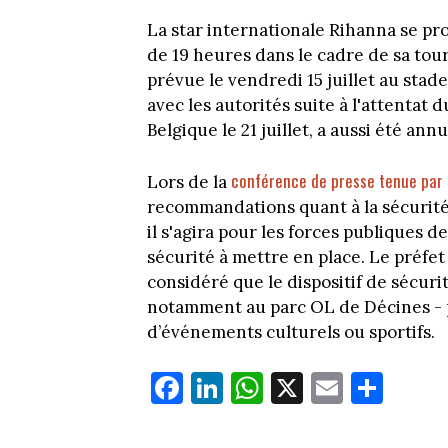
La star internationale Rihanna se pr
de 19 heures dans le cadre de sa tou
prévue le vendredi 15 juillet au stad
avec les autorités suite à l'attentat 
Belgique le 21 juillet, a aussi été annu
conférence de presse tenue par l
Lors de la
recommandations quant à la sécurité 
il s'agira pour les forces publiques d
sécurité à mettre en place. Le préf
considéré que le dispositif de sécuri
notamment au parc OL de Décines - 
d’événements culturels ou sportifs.
Fa
Li
W
X
E
Pa
ce
nk
ha
m
rt