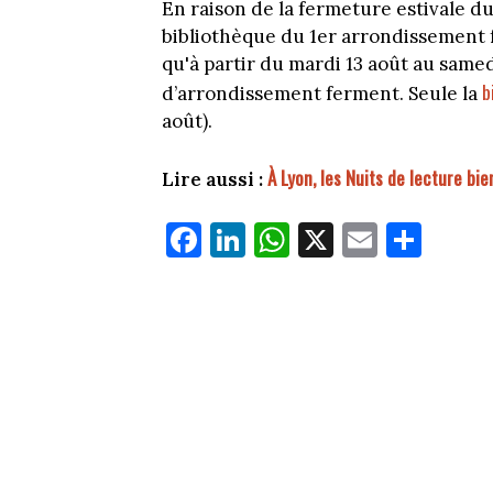
En raison de la fermeture estivale du
bibliothèque du 1er arrondissement 
qu'à partir du mardi 13 août au samed
b
d’arrondissement ferment. Seule la
août).
À Lyon, les Nuits de lecture bi
Lire aussi :
Fa
Li
W
X
E
Pa
ce
nk
ha
m
rt
bo
ed
ts
ail
ag
ok
In
Ap
er
p