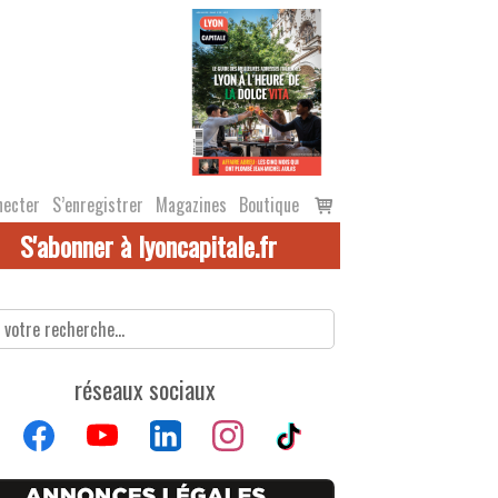
Voir
necter
S’enregistrer
Magazines
Boutique
le
S'abonner à lyoncapitale.fr
panier
réseaux sociaux