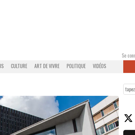
Se con
US
CULTURE
ART DE VIVRE
POLITIQUE
VIDÉOS