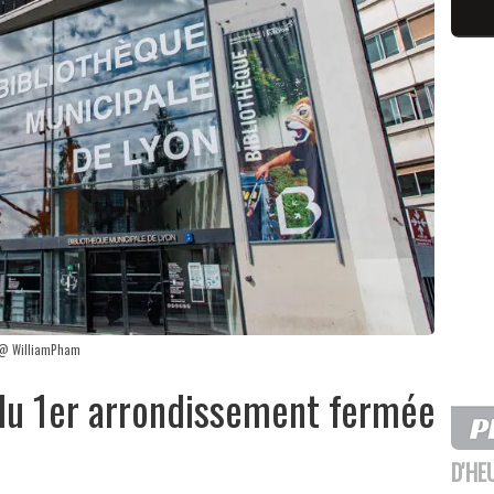
. @ WilliamPham
 du 1er arrondissement fermée
D'HE