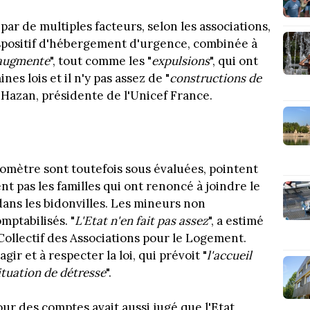
ar de multiples facteurs, selon les associations,
spositif d'hébergement d'urgence, combinée à
 augmente
", tout comme les "
expulsions
", qui ont
es lois et il n'y pas assez de "
constructions de
e Hazan, présidente de l'Unicef France.
romètre sont toutefois sous évaluées, pointent
ent pas les familles qui ont renoncé à joindre le
 dans les bidonvilles. Les mineurs non
ptabilisés. "
L'Etat n'en fait pas assez
", a estimé
llectif des Associations pour le Logement.
gir et à respecter la loi, qui prévoit "
l'accueil
ituation de détresse
".
our des comptes avait aussi jugé que l'Etat