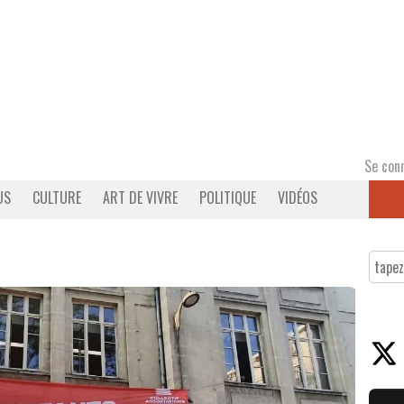
Se con
US
CULTURE
ART DE VIVRE
POLITIQUE
VIDÉOS