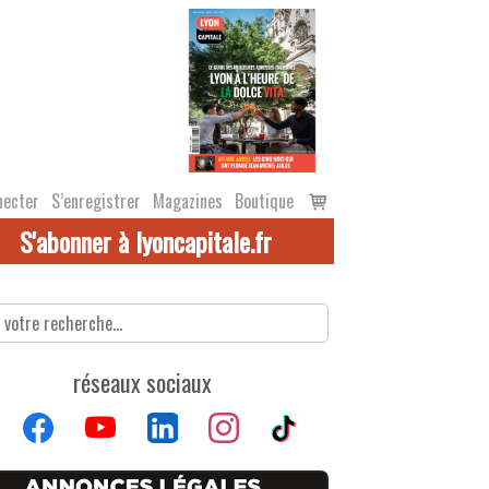
Voir
necter
S’enregistrer
Magazines
Boutique
le
S'abonner à lyoncapitale.fr
panier
réseaux sociaux