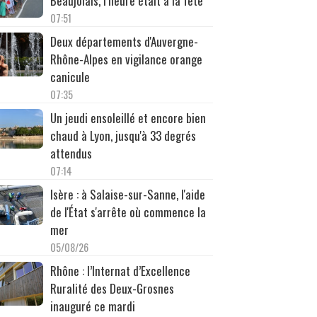
Beaujolais, l’heure était à la fête
07:51
Deux départements d'Auvergne-
Rhône-Alpes en vigilance orange
canicule
07:35
Un jeudi ensoleillé et encore bien
chaud à Lyon, jusqu'à 33 degrés
attendus
07:14
Isère : à Salaise-sur-Sanne, l'aide
de l'État s'arrête où commence la
mer
05/08/26
Rhône : l’Internat d’Excellence
Ruralité des Deux-Grosnes
inauguré ce mardi