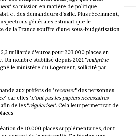
ment
" sa mission en matière de politique
bri et des demandeurs d'asile. Plus récemment,
 inspections générales estimait que le
de la France souffre d'une sous-budgétisation
.
,3 milliards d'euros pour 203.000 places en
. Un nombre stabilisé depuis 2021 "
malgré le
ligné le ministère du Logement, sollicité par
mandé aux préfets de "
recenser
" des personnes
ce
" car elles "
n'ont pas les papiers nécessaires
 afin de les "
régulariser
". Cela leur permettrait de
places.
création de 10.000 places supplémentaires, dont
ou sortant de la maternité. En février, une