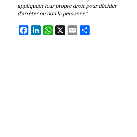
appliquent leur propre droit pour décider
d’arrêter ou non la personne."
Fa
Li
W
X
E
Pa
ce
nk
ha
m
rt
bo
ed
ts
ail
ag
ok
In
Ap
er
p