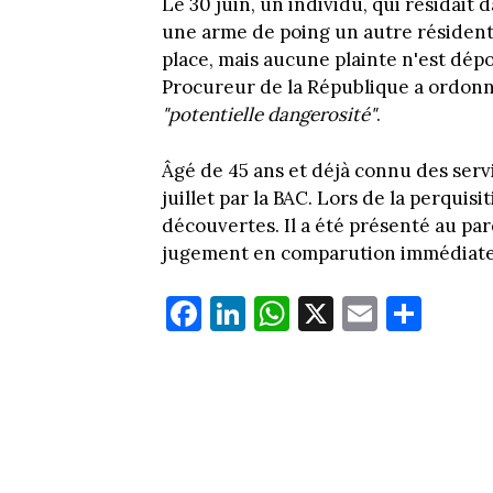
Le 30 juin, un individu, qui résidai
une arme de poing un autre résident
place, mais aucune plainte n'est dép
Procureur de la République a ordonné
"potentielle dangerosité"
.
Âgé de 45 ans et déjà connu des servi
juillet par la BAC. Lors de la perquis
découvertes. Il a été présenté au par
jugement en comparution immédiate l
Fa
Li
W
X
E
Pa
ce
nk
ha
m
rt
bo
ed
ts
ail
ag
ok
In
Ap
er
p