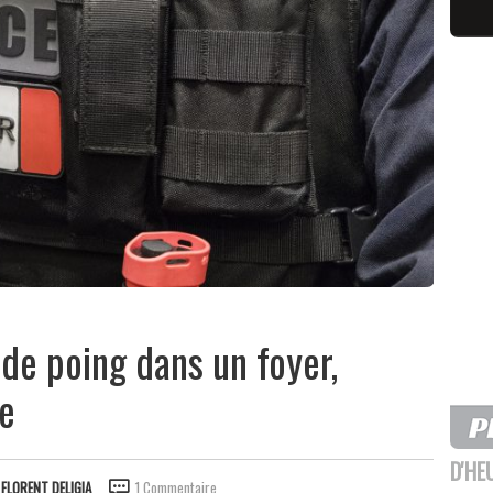
 de poing dans un foyer,
e
D'HE
R
FLORENT DELIGIA
1 Commentaire