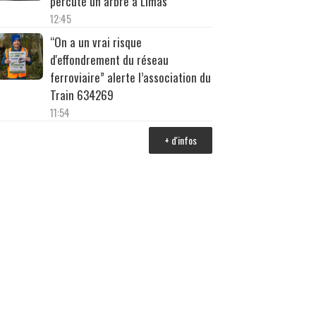
percuté un arbre à Limas
12:45
“On a un vrai risque
d'effondrement du réseau
ferroviaire” alerte l’association du
Train 634269
11:54
+ d'infos