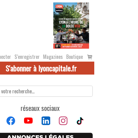
Voir
necter
S’enregistrer
Magazines
Boutique
le
S'abonner à lyoncapitale.fr
panier
réseaux sociaux