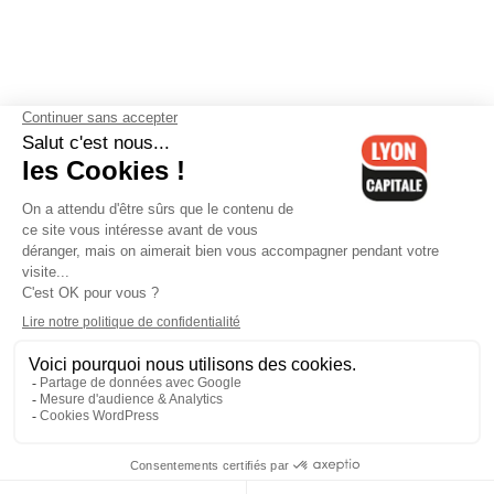
Contactez-nous
-
Mentions légales
-
CGV
-
Politique de
confidentialité
-
Gestion des cookies
-
Lyon Capitale TV
-
Archives
Lyon Capitale
Lyon Capitale - 51 avenue Maréchal Foch - CS 40091 - 69456 Lyon
Cedex 06