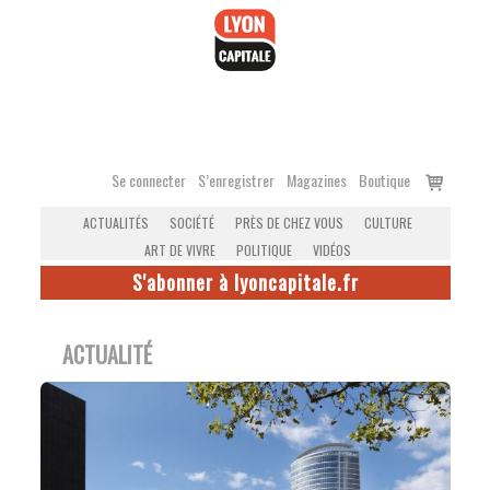
Accéder
au
contenu
Voir
Se connecter
S’enregistrer
Magazines
Boutique
le
ACTUALITÉS
SOCIÉTÉ
PRÈS DE CHEZ VOUS
CULTURE
panier
ART DE VIVRE
POLITIQUE
VIDÉOS
S'abonner à lyoncapitale.fr
ACTUALITÉ