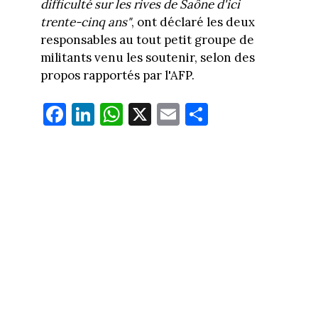
difficulté sur les rives de Saône d'ici
trente-cinq ans"
, ont déclaré les deux
responsables au tout petit groupe de
militants venu les soutenir, selon des
propos rapportés par l'AFP.
Fa
Li
W
X
E
Pa
ce
nk
ha
m
rt
bo
ed
ts
ail
ag
ok
In
Ap
er
p