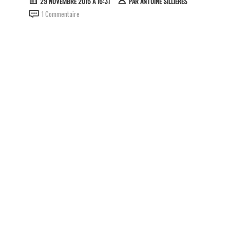
29 NOVEMBRE 2015 À 16:31
PAR
ANTOINE SILLIÈRES
1 Commentaire