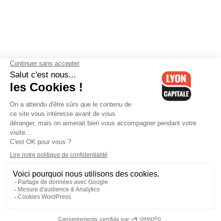
Contactez-nous
-
Mentions légales
-
CGV
-
Politique de
confidentialité
-
Gestion des cookies
-
Lyon Capitale TV
-
Archives
Lyon Capitale
Lyon Capitale - 51 avenue Maréchal Foch - CS 40091 - 69456 Lyon