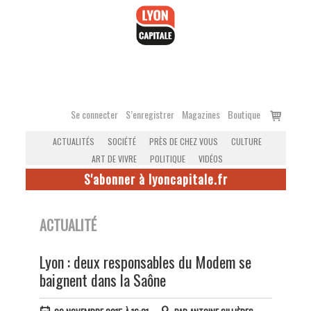
Accéder
au
contenu
Voir
Se connecter
S’enregistrer
Magazines
Boutique
le
ACTUALITÉS
SOCIÉTÉ
PRÈS DE CHEZ VOUS
CULTURE
panier
ART DE VIVRE
POLITIQUE
VIDÉOS
S'abonner à lyoncapitale.fr
ACTUALITÉ
Lyon : deux responsables du Modem se
baignent dans la Saône