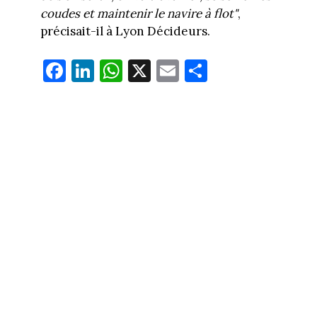
coudes et maintenir le navire à flot"
,
précisait-il à Lyon Décideurs.
Fa
Li
W
X
E
Pa
ce
nk
ha
m
rt
bo
ed
ts
ail
ag
ok
In
Ap
er
p