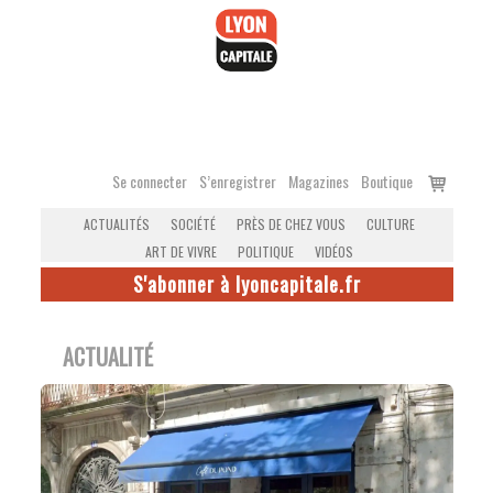
Accéder
au
contenu
Voir
Se connecter
S’enregistrer
Magazines
Boutique
le
ACTUALITÉS
SOCIÉTÉ
PRÈS DE CHEZ VOUS
CULTURE
panier
ART DE VIVRE
POLITIQUE
VIDÉOS
S'abonner à lyoncapitale.fr
ACTUALITÉ