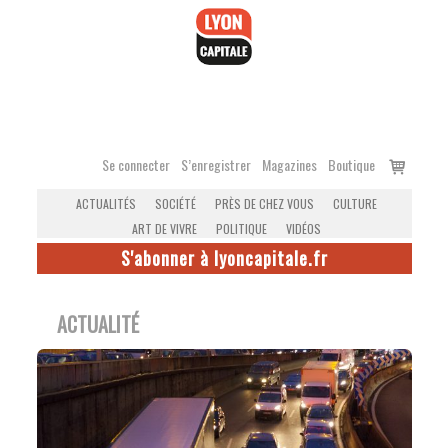
Accéder
au
contenu
Voir
Se connecter
S’enregistrer
Magazines
Boutique
le
ACTUALITÉS
SOCIÉTÉ
PRÈS DE CHEZ VOUS
CULTURE
panier
ART DE VIVRE
POLITIQUE
VIDÉOS
S'abonner à lyoncapitale.fr
ACTUALITÉ