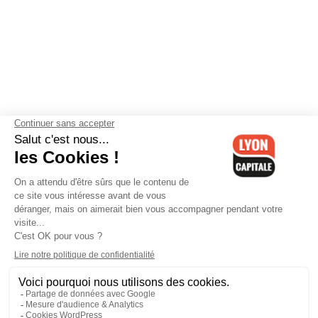
Contactez-nous
-
Mentions légales
-
CGV
-
Politique de
confidentialité
-
Gestion des cookies
-
Lyon Capitale TV
-
Archives