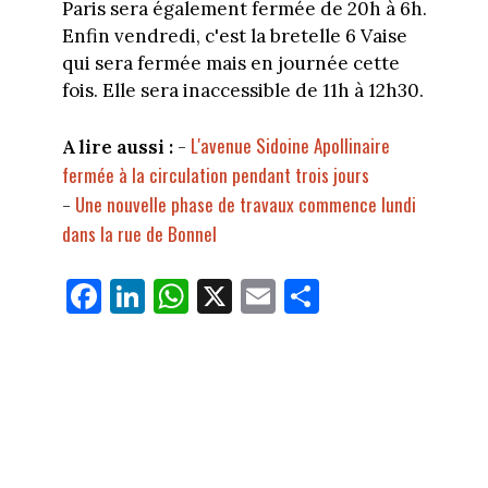
Paris sera également fermée de 20h à 6h.
Enfin vendredi, c'est la bretelle 6 Vaise
qui sera fermée mais en journée cette
fois. Elle sera inaccessible de 11h à 12h30.
L'avenue Sidoine Apollinaire
A lire aussi :
-
fermée à la circulation pendant trois jours
Une nouvelle phase de travaux commence lundi
-
dans la rue de Bonnel
Fa
Li
W
X
E
Pa
ce
nk
ha
m
rt
bo
ed
ts
ail
ag
ok
In
Ap
er
p