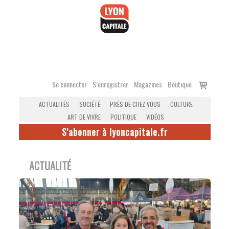
Accéder
au
contenu
Voir
Se connecter
S’enregistrer
Magazines
Boutique
le
ACTUALITÉS
SOCIÉTÉ
PRÈS DE CHEZ VOUS
CULTURE
panier
ART DE VIVRE
POLITIQUE
VIDÉOS
S'abonner à lyoncapitale.fr
ACTUALITÉ