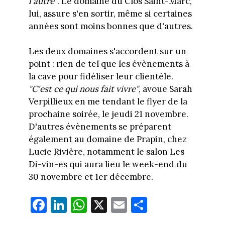
l'autre"
. Le domaine du Clos Saint-Marc,
lui, assure s'en sortir, même si certaines
années sont moins bonnes que d'autres.
Les deux domaines s'accordent sur un
point : rien de tel que les évènements à
la cave pour fidéliser leur clientèle.
"C'est ce qui nous fait vivre"
, avoue Sarah
Verpillieux en me tendant le flyer de la
prochaine soirée, le jeudi 21 novembre.
D'autres évènements se préparent
également au domaine de Prapin, chez
Lucie Rivière, notamment le salon Les
Di-vin-es qui aura lieu le week-end du
30 novembre et 1er décembre.
Fa
Li
W
X
E
Pa
ce
nk
ha
m
rt