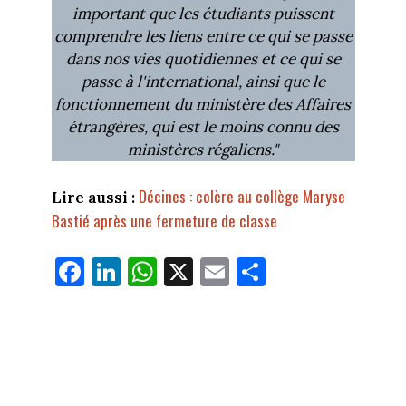
important que les étudiants puissent
comprendre les liens entre ce qui se passe
dans nos vies quotidiennes et ce qui se
passe à l'international, ainsi que le
fonctionnement du ministère des Affaires
étrangères, qui est le moins connu des
ministères régaliens."
Décines : colère au collège Maryse
Lire aussi :
Bastié après une fermeture de classe
Fa
Li
W
X
E
Pa
ce
nk
ha
m
rt
bo
ed
ts
ail
ag
ok
In
Ap
er
p