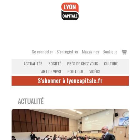
Accéder
au
contenu
Voir
Se connecter
S’enregistrer
Magazines
Boutique
le
ACTUALITÉS
SOCIÉTÉ
PRÈS DE CHEZ VOUS
CULTURE
panier
ART DE VIVRE
POLITIQUE
VIDÉOS
S'abonner à lyoncapitale.fr
ACTUALITÉ