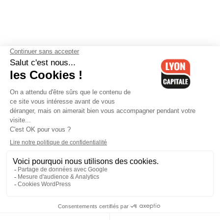
Contactez-nous
-
Mentions légales
-
CGV
-
Politique de
confidentialité
-
Gestion des cookies
-
Lyon Capitale TV
-
Archives
Lyon Capitale
Lyon Capitale - 51 avenue Maréchal Foch - CS 40091 - 69456 Lyon
Cedex 06