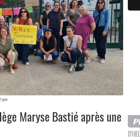
2 juin
llège Maryse Bastié après une
D'HE