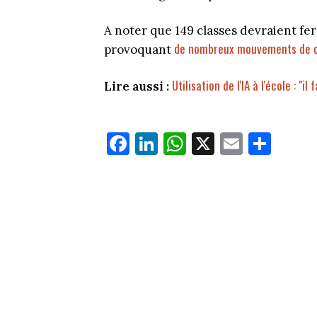
A noter que 149 classes devraient fe
de nombreux mouvements de c
provoquant
Utilisation de l'IA à l'école : "
Lire aussi :
Fa
Li
W
X
E
Pa
ce
nk
ha
m
rt
bo
ed
ts
ail
ag
ok
In
Ap
er
p