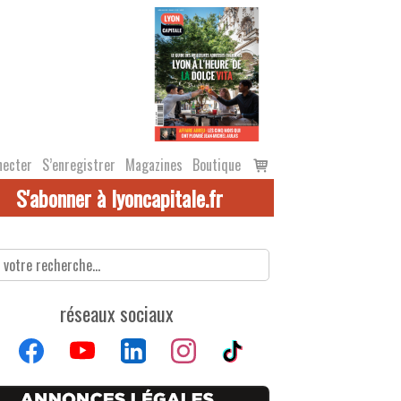
Voir
necter
S’enregistrer
Magazines
Boutique
le
S'abonner à lyoncapitale.fr
panier
réseaux sociaux