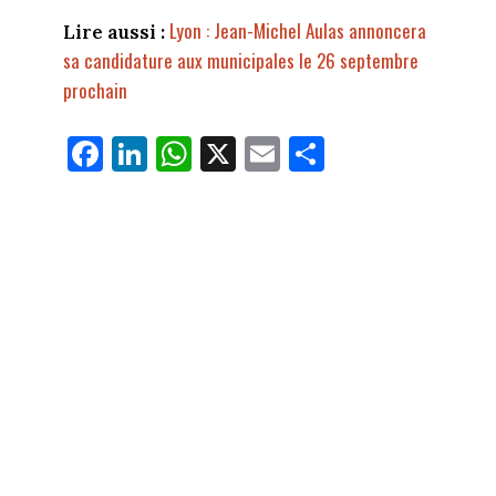
Lyon : Jean-Michel Aulas annoncera
Lire aussi :
sa candidature aux municipales le 26 septembre
prochain
Fa
Li
W
X
E
Pa
ce
nk
ha
m
rt
bo
ed
ts
ail
ag
ok
In
Ap
er
p