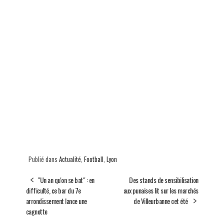
Publié dans
Actualité
,
Football
,
Lyon
"Un an qu'on se bat" : en
Des stands de sensibilisation
difficulté, ce bar du 7e
aux punaises lit sur les marchés
arrondissement lance une
de Villeurbanne cet été
cagnotte