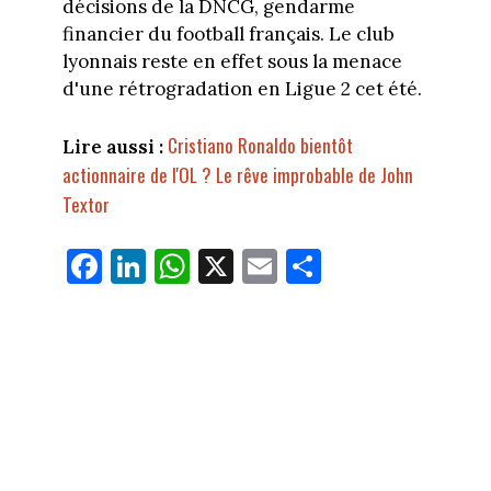
décisions de la DNCG, gendarme
financier du football français. Le club
lyonnais reste en effet sous la menace
d'une rétrogradation en Ligue 2 cet été.
Cristiano Ronaldo bientôt
Lire aussi :
actionnaire de l'OL ? Le rêve improbable de John
Textor
Fa
Li
W
X
E
Pa
ce
nk
ha
m
rt
bo
ed
ts
ail
ag
ok
In
Ap
er
p