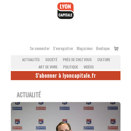
Accéder
au
contenu
Voir
Se connecter
S’enregistrer
Magazines
Boutique
le
ACTUALITÉS
SOCIÉTÉ
PRÈS DE CHEZ VOUS
CULTURE
panier
ART DE VIVRE
POLITIQUE
VIDÉOS
S'abonner à lyoncapitale.fr
ACTUALITÉ