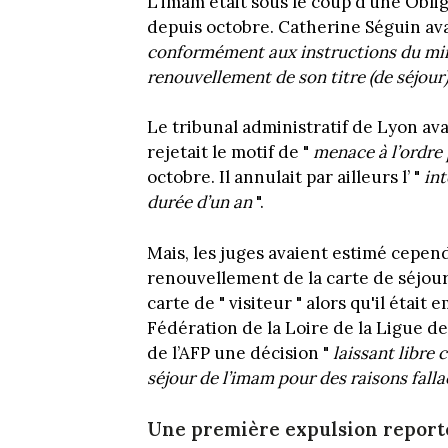
L'imam était sous le coup d’une Oblig
depuis octobre. Catherine Séguin av
conformément aux instructions du minis
renouvellement de son titre (de séjour)
Le tribunal administratif de Lyon ava
rejetait le motif de "
menace à l’ordre 
octobre. Il annulait par ailleurs l’ "
int
durée d’un an
".
Mais, les juges avaient estimé cepend
renouvellement de la carte de séjour 
carte de " visiteur " alors qu'il étai
Fédération de la Loire de la Ligue d
de l’AFP une décision "
laissant libre 
séjour de l’imam pour des raisons fall
Une première expulsion report