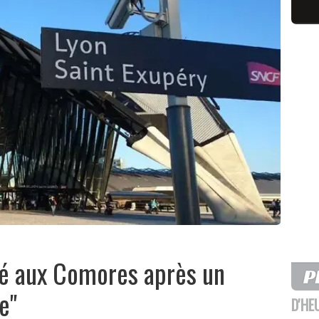
sé aux Comores après un
e"
D'HE