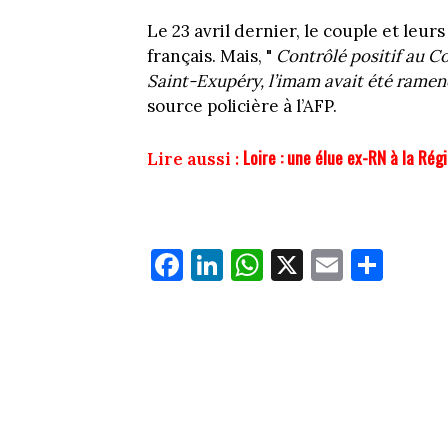
Le 23 avril dernier, le couple et leurs
français. Mais, "
Contrôlé positif au C
Saint-Exupéry, l’imam avait été ramen
source policière à l’AFP.
Loire : une élue ex-RN à la Ré
Lire aussi :
Fa
Li
W
X
E
Pa
ce
nk
ha
m
rt
bo
ed
ts
ail
ag
ok
In
Ap
er
p