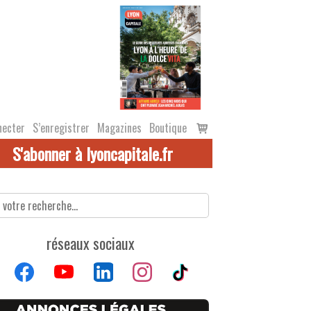
Voir
necter
S’enregistrer
Magazines
Boutique
le
S'abonner à lyoncapitale.fr
panier
réseaux sociaux