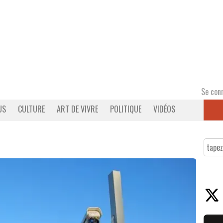
Se con
US
CULTURE
ART DE VIVRE
POLITIQUE
VIDÉOS