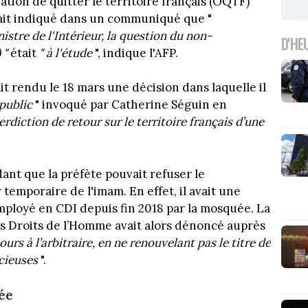
ation de quitter le territoire français (OQTF)
ait indiqué dans un communiqué que "
tre de l'Intérieur, la question du non-
D'HE
 "
était
" à l'étude
", indique l'AFP.
it rendu le 18 mars une décision dans laquelle il
public
" invoqué par Catherine Séguin en
erdiction de retour sur le territoire français d’une
ant que la préfète pouvait refuser le
temporaire de l'imam. En effet, il avait une
t employé en CDI depuis fin 2018 par la mosquée. La
es Droits de l’Homme avait alors dénoncé auprès
cours à l’arbitraire, en ne renouvelant pas le titre de
acieuses
".
ée