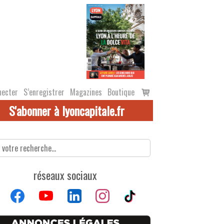
Voir
necter
S’enregistrer
Magazines
Boutique
le
S'abonner à lyoncapitale.fr
panier
réseaux sociaux