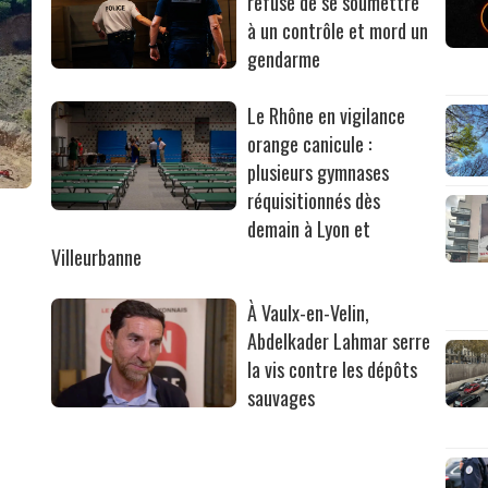
refuse de se soumettre
à un contrôle et mord un
gendarme
Le Rhône en vigilance
orange canicule :
plusieurs gymnases
réquisitionnés dès
r
demain à Lyon et
Villeurbanne
À Vaulx-en-Velin,
Abdelkader Lahmar serre
la vis contre les dépôts
sauvages