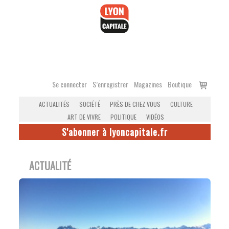
Accéder
au
contenu
Voir
Se connecter
S’enregistrer
Magazines
Boutique
le
ACTUALITÉS
SOCIÉTÉ
PRÈS DE CHEZ VOUS
CULTURE
panier
ART DE VIVRE
POLITIQUE
VIDÉOS
S'abonner à lyoncapitale.fr
ACTUALITÉ