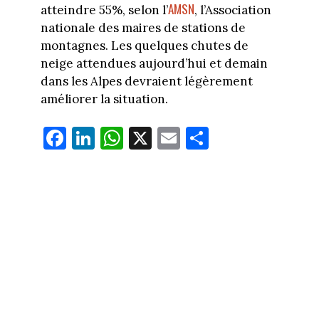
AMSN
atteindre 55%, selon l’
, l’Association
nationale des maires de stations de
montagnes. Les quelques chutes de
neige attendues aujourd’hui et demain
dans les Alpes devraient légèrement
améliorer la situation.
Fa
Li
W
X
E
Pa
ce
nk
ha
m
rt
bo
ed
ts
ail
ag
ok
In
Ap
er
p