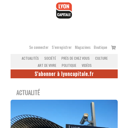
Accéder
au
contenu
Voir
Se connecter
S’enregistrer
Magazines
Boutique
le
ACTUALITÉS
SOCIÉTÉ
PRÈS DE CHEZ VOUS
CULTURE
panier
ART DE VIVRE
POLITIQUE
VIDÉOS
S'abonner à lyoncapitale.fr
ACTUALITÉ