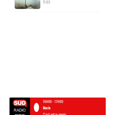
11:03
16H00
-
17H00
Marie
C'est votre avenir