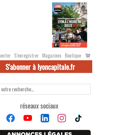
Voir
necter
S’enregistrer
Magazines
Boutique
le
S'abonner à lyoncapitale.fr
panier
réseaux sociaux