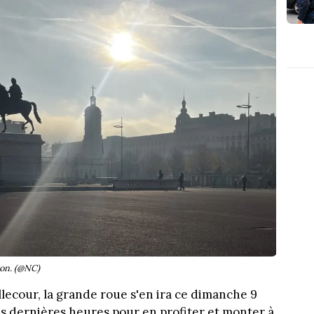
yon. (@NC)
lecour, la grande roue s'en ira ce dimanche 9
les dernières heures pour en profiter et monter à