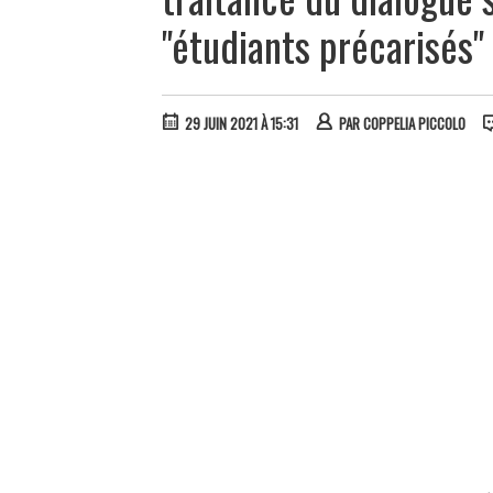
"étudiants précarisés"
29 JUIN 2021 À 15:31
PAR
COPPELIA PICCOLO