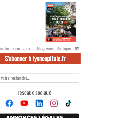
Voir
necter
S’enregistrer
Magazines
Boutique
le
S'abonner à lyoncapitale.fr
panier
réseaux sociaux