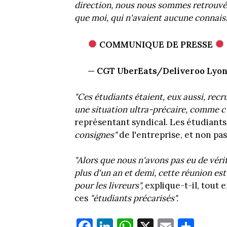
direction, nous nous sommes retrouvés
que moi, qui n'avaient aucune connaiss
COMMUNIQUE DE PRESSE
— CGT UberEats/Deliveroo Lyo
"Ces étudiants étaient, eux aussi, rec
une situation ultra-précaire, comme c'e
représentant syndical. Les étudiants
consignes"
de l'entreprise, et non pa
"Alors que nous n'avons pas eu de véri
plus d'un an et demi, cette réunion es
pour les livreurs",
explique-t-il, tout
ces
"étudiants précarisés".
Fa
Li
W
X
E
Pa