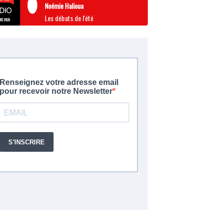
Noémie Halioua
Les débats de l'été