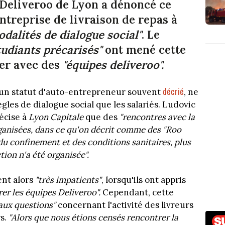
Deliveroo de Lyon a dénoncé ce
ntreprise de livraison de repas à
odalités de dialogue social"
. Le
tudiants précarisés"
ont mené cette
ler avec des
"équipes deliveroo".
décrié
d'un statut d'auto-entrepreneur souvent
, ne
es de dialogue social que les salariés. Ludovic
écise à
Lyon Capitale
que des
"rencontres avec la
rganisées, dans ce qu'on décrit comme des "Roo
u confinement et des conditions sanitaires, plus
tion n'a été organisée".
ent alors
"très impatients"
, lorsqu'ils ont appris
er les équipes Deliveroo".
Cependant, cette
aux questions"
concernant l'activité des livreurs
rs.
"Alors que nous étions censés rencontrer la