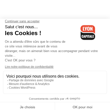
Contactez-nous
-
Mentions légales
-
CGV
-
Politique de
confidentialité
-
Gestion des cookies
-
Lyon Capitale TV
-
Archives
Lyon Capitale
Lyon Capitale - 51 avenue Maréchal Foch - CS 40091 - 69456 Lyon
Cedex 06