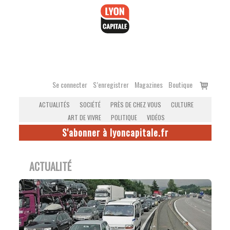
Accéder
au
contenu
Voir
Se connecter
S’enregistrer
Magazines
Boutique
le
ACTUALITÉS
SOCIÉTÉ
PRÈS DE CHEZ VOUS
CULTURE
panier
ART DE VIVRE
POLITIQUE
VIDÉOS
S'abonner à lyoncapitale.fr
ACTUALITÉ