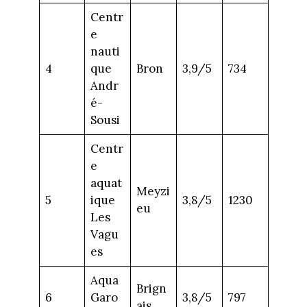
Centr
e
nauti
4
que
Bron
3,9/5
734
Andr
é-
Sousi
Centr
e
aquat
Meyzi
5
ique
3,8/5
1230
eu
Les
Vagu
es
Aqua
Brign
6
Garo
3,8/5
797
ais