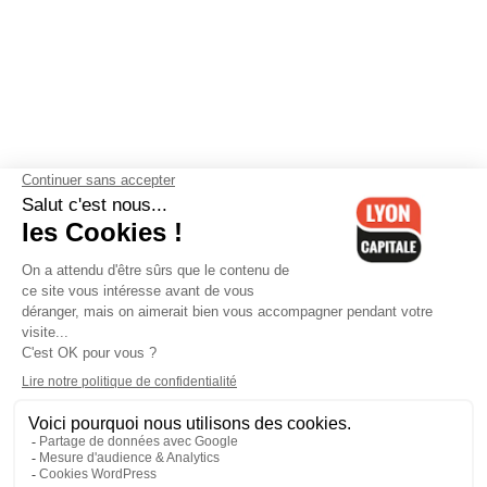
Contactez-nous
-
Mentions légales
-
CGV
-
Politique de
confidentialité
-
Gestion des cookies
-
Lyon Capitale TV
-
Archives
Lyon Capitale