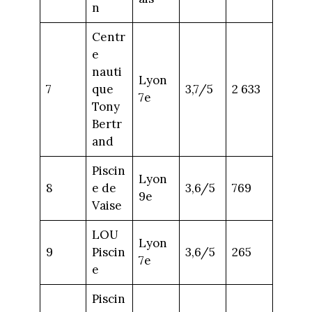
n
Centr
e
nauti
Lyon
7
que
3,7/5
2 633
7e
Tony
Bertr
and
Piscin
Lyon
8
e de
3,6/5
769
9e
Vaise
LOU
Lyon
9
Piscin
3,6/5
265
7e
e
Piscin