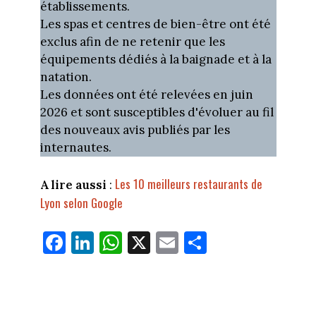
établissements.
Les spas et centres de bien-être ont été
exclus afin de ne retenir que les
équipements dédiés à la baignade et à la
natation.
Les données ont été relevées en juin
2026 et sont susceptibles d'évoluer au fil
des nouveaux avis publiés par les
internautes.
Les 10 meilleurs restaurants de
A lire aussi
:
Lyon selon Google
Fa
Li
W
X
E
Pa
ce
nk
ha
m
rt
bo
ed
ts
ail
ag
ok
In
Ap
er