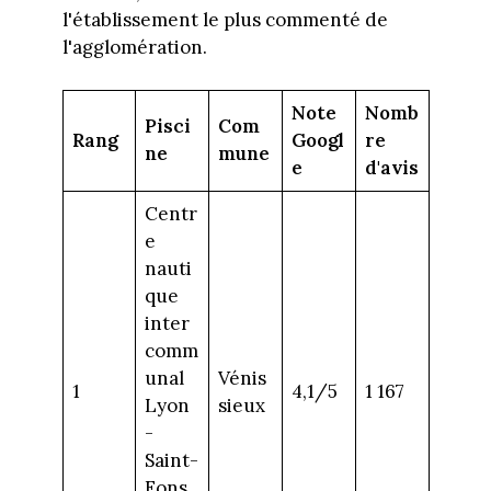
l'établissement le plus commenté de
l'agglomération.
Note
Nomb
Pisci
Com
Rang
Googl
re
ne
mune
e
d'avis
Centr
e
nauti
que
inter
comm
unal
Vénis
1
4,1/5
1 167
Lyon
sieux
-
Saint-
Fons