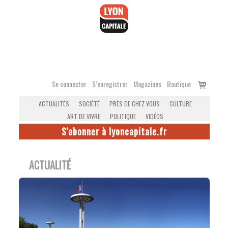
Accéder
au
contenu
Voir
Se connecter
S’enregistrer
Magazines
Boutique
le
ACTUALITÉS
SOCIÉTÉ
PRÈS DE CHEZ VOUS
CULTURE
panier
ART DE VIVRE
POLITIQUE
VIDÉOS
S'abonner à lyoncapitale.fr
ACTUALITÉ