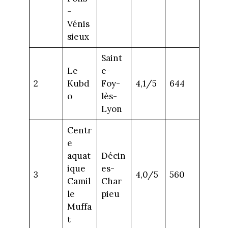
-
Vénis
sieux
Saint
Le
e-
2
Kubd
Foy-
4,1/5
644
o
lès-
Lyon
Centr
e
aquat
Décin
ique
es-
3
4,0/5
560
Camil
Char
le
pieu
Muffa
t