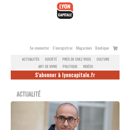
Accéder
au
contenu
Voir
Se connecter
S’enregistrer
Magazines
Boutique
le
ACTUALITÉS
SOCIÉTÉ
PRÈS DE CHEZ VOUS
CULTURE
panier
ART DE VIVRE
POLITIQUE
VIDÉOS
S'abonner à lyoncapitale.fr
ACTUALITÉ