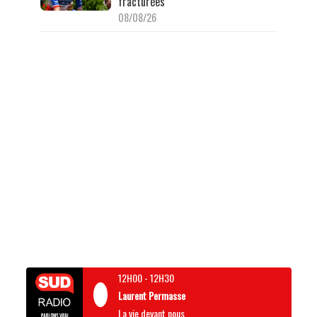
fracturées
08/08/26
12H00
-
12H30
Laurent Permasse
La vie devant nous