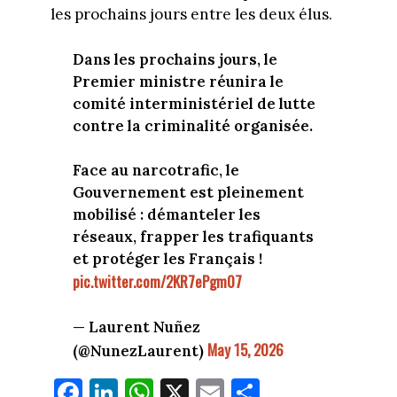
les prochains jours entre les deux élus.
Dans les prochains jours, le
Premier ministre réunira le
comité interministériel de lutte
contre la criminalité organisée.
Face au narcotrafic, le
Gouvernement est pleinement
mobilisé : démanteler les
réseaux, frapper les trafiquants
et protéger les Français !
pic.twitter.com/2KR7ePgm07
— Laurent Nuñez
May 15, 2026
(@NunezLaurent)
Fa
Li
W
X
E
Pa