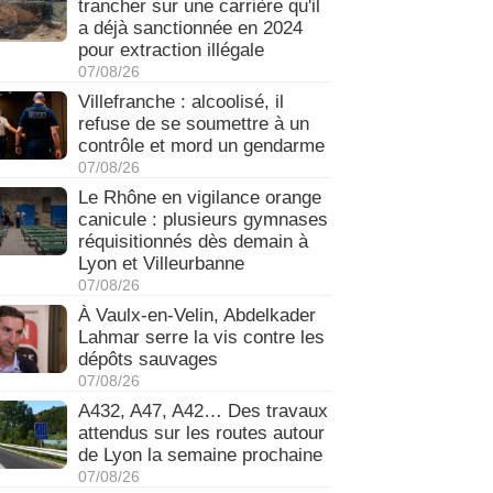
trancher sur une carrière qu'il
a déjà sanctionnée en 2024
pour extraction illégale
07/08/26
Villefranche : alcoolisé, il
refuse de se soumettre à un
contrôle et mord un gendarme
07/08/26
Le Rhône en vigilance orange
canicule : plusieurs gymnases
réquisitionnés dès demain à
Lyon et Villeurbanne
07/08/26
À Vaulx-en-Velin, Abdelkader
Lahmar serre la vis contre les
dépôts sauvages
07/08/26
A432, A47, A42… Des travaux
attendus sur les routes autour
de Lyon la semaine prochaine
07/08/26