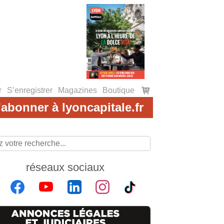
Voir
r
S’enregistrer
Magazines
Boutique
le
'abonner à lyoncapitale.fr
E
VIDÉOS
panier
réseaux sociaux