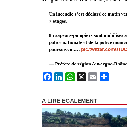
Un incendie s’est déclaré ce matin v
7 étages.
85 sapeurs-pompiers sont mobilisés a
police nationale et de la police munici
poursuivent.…
pic.twitter.com/zfU
— Préfète de région Auvergne-Rhône
F
Li
W
X
E
P
a
n
h
m
ar
c
k
at
ail
ta
À LIRE ÉGALEMENT
e
e
s
g
b
dI
A
er
o
n
p