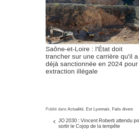
o
p
k
Saône-et-Loire : l'État doit
trancher sur une carrière qu'il a
déjà sanctionnée en 2024 pour
extraction illégale
Publié dans
Actualité
,
Est Lyonnais
,
Faits divers
JO 2030 : Vincent Roberti attendu p
sortir le Cojop de la tempête