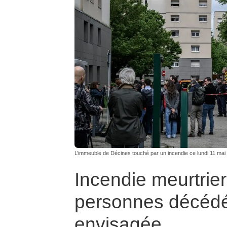
L’immeuble de Décines touché par un incendie ce lundi 11 m
Incendie meurtrier
personnes décédée
envisagée