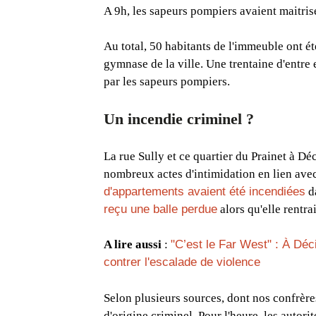
A 9h, les sapeurs pompiers avaient maitrisé
Au total, 50 habitants de l'immeuble ont ét
gymnase de la ville. Une trentaine d'entre
par les sapeurs pompiers.
Un incendie criminel ?
La rue Sully et ce quartier du Prainet à Dé
nombreux actes d'intimidation en lien avec 
d'appartements avaient été incendiées
da
reçu une balle perdue
alors qu'elle rentra
A lire aussi
:
"C’est le Far West" : À Déc
contrer l'escalade de violence
Selon plusieurs sources, dont nos confrère
d'origine criminel. Pour l'heure, les autori