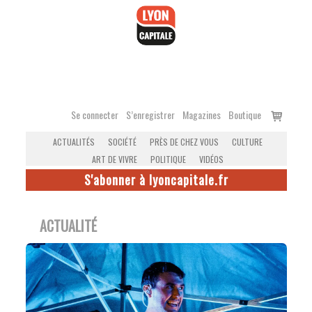
Accéder
au
contenu
Voir
Se connecter
S’enregistrer
Magazines
Boutique
le
ACTUALITÉS
SOCIÉTÉ
PRÈS DE CHEZ VOUS
CULTURE
panier
ART DE VIVRE
POLITIQUE
VIDÉOS
S'abonner à lyoncapitale.fr
ACTUALITÉ