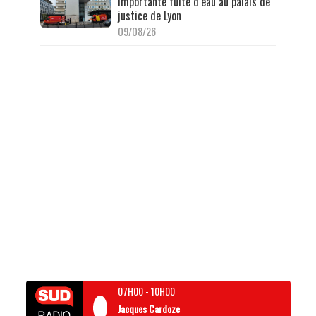
Importante fuite d’eau au palais de
justice de Lyon
09/08/26
07H00
-
10H00
Jacques Cardoze