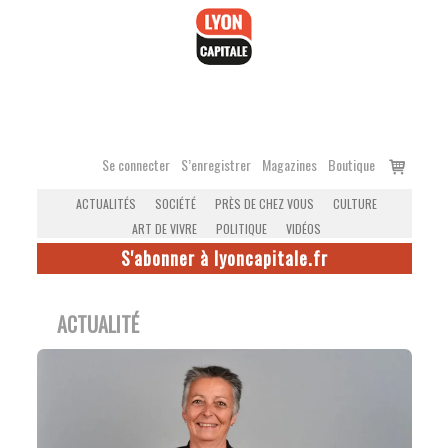
Accéder
au
contenu
Voir
Se connecter
S’enregistrer
Magazines
Boutique
le
ACTUALITÉS
SOCIÉTÉ
PRÈS DE CHEZ VOUS
CULTURE
panier
ART DE VIVRE
POLITIQUE
VIDÉOS
S'abonner à lyoncapitale.fr
ACTUALITÉ