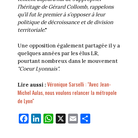
l’héritage de Gérard Collomb, rappelons
qu’il fut le premier à s’opposer à leur
politique de décroissance et de division
territoriale
."
Une opposition également partagée il y a
quelques années par les élus LR,
pourtant nombreux dans le mouvement
"Coeur Lyonnais".
Véronique Sarselli : “Avec Jean-
Lire aussi :
Michel Aulas, nous voulons relancer la métropole
de Lyon"
Fa
Li
W
X
E
Pa
ce
nk
ha
m
rt